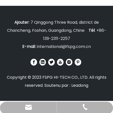
Ajouter
: 7 Qinggong Three Road, district de
Chancheng, Foshan, Guangdong, Chine
Tél
: +86-
139-2311-2257
E-mail
:
international@fspg.com.cn
Copyright © 2023 FSPG HI-TECH CO., LTD. All rights
reserved. Soutenu par :
Leadong
international@fspg.com.cn
+86-139-2311-2257